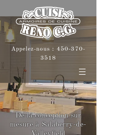
Appelez-nous :
450-370-
3518
De la conception sur
mesure à Salaberry-de-
Valleyfield