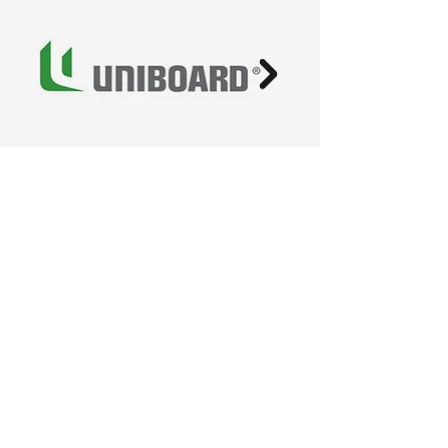
Contactez-nous
578, rue Ellen
Salaberry-de-Valleyfield, QC
J6S 0B1
Téléphone :
450-370-3518